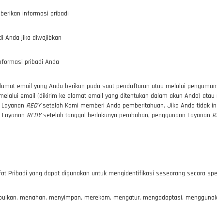
erikan informasi pribadi
i Anda jika diwajibkan
formasi pribadi Anda
alamat email yang Anda berikan pada saat pendaftaran atau melalui pengumu
alui email (dikirim ke alamat email yang ditentukan dalam akun Anda) atau 
n Layanan
REDY
setelah Kami memberi Anda pemberitahuan. Jika Anda tidak ing
n Layanan
REDY
setelah tanggal berlakunya perubahan, penggunaan Layanan
R
fat Pribadi yang dapat digunakan untuk mengidentifikasi seseorang secara spes
umpulkan, menahan, menyimpan, merekam, mengatur, mengadaptasi, mengguna