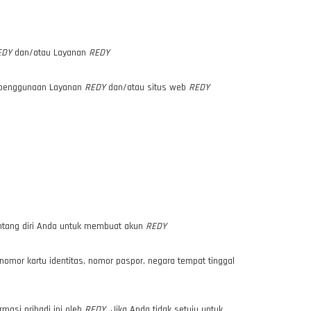
EDY
dan/atau Layanan
REDY
a penggunaan Layanan
REDY
dan/atau situs web
REDY
tentang diri Anda untuk membuat akun
REDY
omor kartu identitas, nomor paspor, negara tempat tinggal
masi pribadi ini oleh
REDY
. Jika Anda tidak setuju untuk