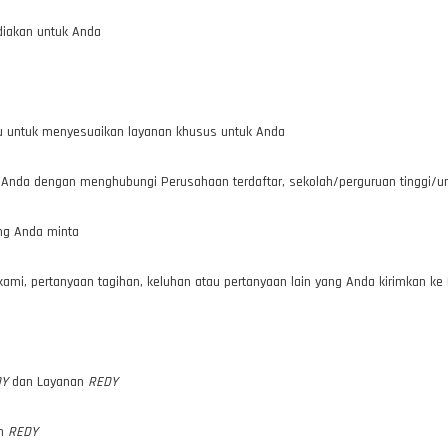
diakan untuk Anda
u untuk menyesuaikan layanan khusus untuk Anda
 Anda dengan menghubungi Perusahaan terdaftar, sekolah/perguruan tinggi/univ
g Anda minta
kami, pertanyaan tagihan, keluhan atau pertanyaan lain yang Anda kirimkan k
DY
dan Layanan
REDY
an
REDY