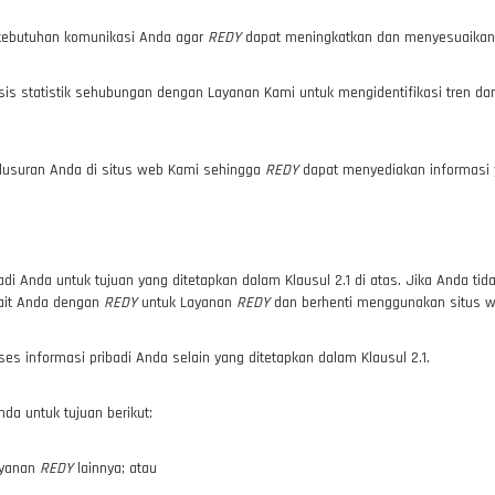
kebutuhan komunikasi Anda agar
REDY
dapat meningkatkan dan menyesuaika
sis statistik sehubungan dengan Layanan Kami untuk mengidentifikasi tren
usuran Anda di situs web Kami sehingga
REDY
dapat menyediakan informasi 
i Anda untuk tujuan yang ditetapkan dalam Klausul 2.1 di atas. Jika Anda tid
rkait Anda dengan
REDY
untuk Layanan
REDY
dan berhenti menggunakan situs 
informasi pribadi Anda selain yang ditetapkan dalam Klausul 2.1.
a untuk tujuan berikut:
ayanan
REDY
lainnya; atau