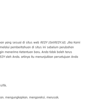
man yang sesuai di situs web
REDY (GetREDY.id)
. Jika Kami
melalui pemberitahuan di situs ini sebelum perubahan
in menerima Ketentuan baru, Anda tidak boleh terus
EDY
oleh Anda, artinya itu menunjukkan persetujuan Anda
ifik.
kan, mengungkapkan, mengoreksi, merusak.