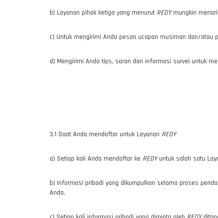
b) Layanan pihak ketiga yang menurut
REDY
mungkin menari
c) Untuk mengirimi Anda pesan ucapan musiman dan/atau pe
d) Mengirimi Anda tips, saran dan informasi survei untu
3.1 Saat Anda mendaftar untuk Layanan
REDY
a) Setiap kali Anda mendaftar ke
REDY
untuk salah satu La
b) Informasi pribadi yang dikumpulkan selama proses penda
Anda.
c) Setiap kali informasi pribadi yang diminta oleh
REDY
ditan