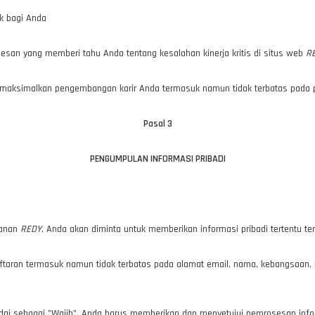
k bagi Anda
san yang memberi tahu Anda tentang kesalahan kinerja kritis di situs web
R
k memaksimalkan pengembangan karir Anda termasuk namun tidak terbatas pad
Pasal 3
PENGUMPULAN INFORMASI PRIBADI
yanan
REDY
, Anda akan diminta untuk memberikan informasi pribadi tertentu 
ftaran termasuk namun tidak terbatas pada alamat email, nama, kebangsaan, n
dai sebagai "Wajib", Anda harus memberikan dan menyetujui pemrosesan infor