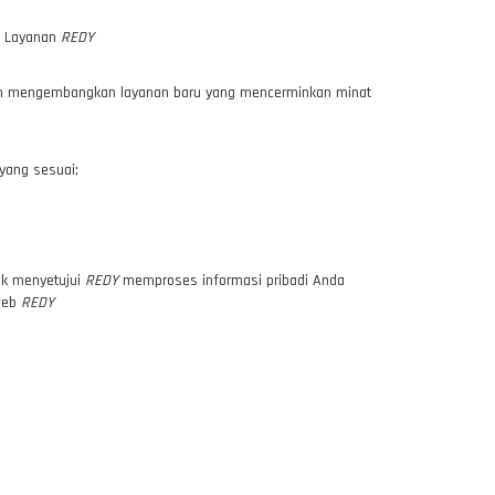
n Layanan
REDY
 dan mengembangkan layanan baru yang mencerminkan minat
yang sesuai;
ak menyetujui
REDY
memproses informasi pribadi Anda
web
REDY