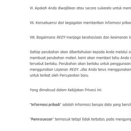
VI. Apakah Anda diwajibkan atau secara sukarela untuk memb
VII. Konsekuensi dari kegagalan memberikan informasi pribad
VIII. Bagaimana
REDY
menjaga kerahasiaan dan keamanan in
Setiap perubahan akan diberitahukan kepada Anda melalui 
membuat perubahan materi, kami akan memberi tahu Anda mel
tersebut berlaku. Perubahan akan berlaku untuk penggunaa
menggunakan Layanan
REDY
. Jika Anda terus menggunaka
untuk terikat oleh Persyaratan baru.
Yang dimaksud dalam Kebijakan Privasi ini:
"
Informasi pribadi
" adalah informasi berupa data yang bersi
"
Pemrosesan
" termasuk tetapi tidak terbatas pada meng