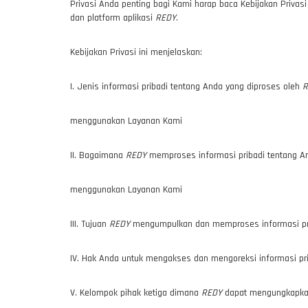
Privasi Anda penting bagi Kami harap baca Kebijakan Privasi
dan platform aplikasi
REDY
.
Kebijakan Privasi ini menjelaskan:
I. Jenis informasi pribadi tentang Anda yang diproses oleh
R
menggunakan Layanan Kami
II. Bagaimana
REDY
memproses informasi pribadi tentang A
menggunakan Layanan Kami
III. Tujuan
REDY
mengumpulkan dan memproses informasi pr
IV. Hak Anda untuk mengakses dan mengoreksi informasi pr
V. Kelompok pihak ketiga dimana
REDY
dapat mengungkapkan