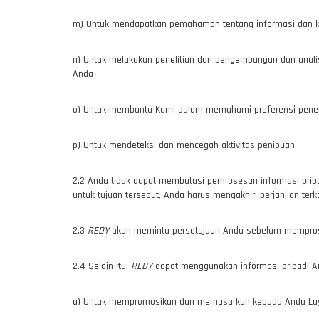
m) Untuk mendapatkan pemahaman tentang informasi dan 
n) Untuk melakukan penelitian dan pengembangan dan anali
Anda
o) Untuk membantu Kami dalam memahami preferensi penel
p) Untuk mendeteksi dan mencegah aktivitas penipuan.
2.2 Anda tidak dapat membatasi pemrosesan informasi pribad
untuk tujuan tersebut, Anda harus mengakhiri perjanjian te
2.3
REDY
akan meminta persetujuan Anda sebelum memproses 
2.4 Selain itu,
REDY
dapat menggunakan informasi pribadi And
a) Untuk mempromosikan dan memasarkan kepada Anda L