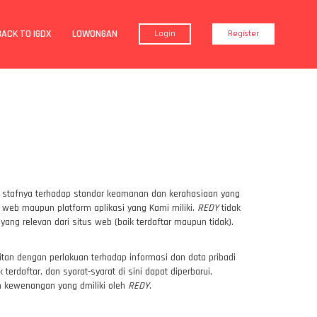
BACK TO IGDX
LOWONGAN
Login
Register
n stafnya terhadap standar keamanan dan kerahasiaan yang
 web maupun platform aplikasi yang Kami miliki.
REDY
tidak
ang relevan dari situs web (baik terdaftar maupun tidak).
tan dengan perlakuan terhadap informasi dan data pribadi
erdaftar, dan syarat-syarat di sini dapat diperbarui,
an kewenangan yang dmiliki oleh
REDY
.