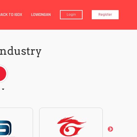
BACK TO IGDX
LOWONGAN
Login
Register
Industry